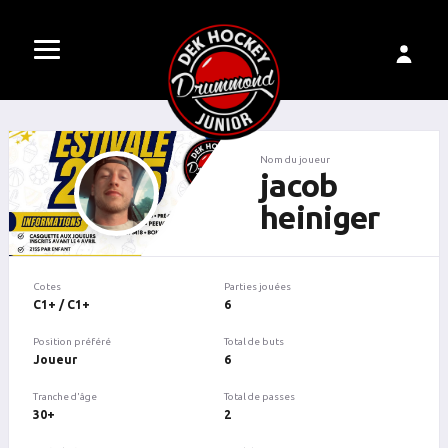
Nom du joueur
jacob
heiniger
Cotes
Parties jouées
C1+ / C1+
6
Position préféré
Total de buts
Joueur
6
Tranche d'âge
Total de passes
30+
2