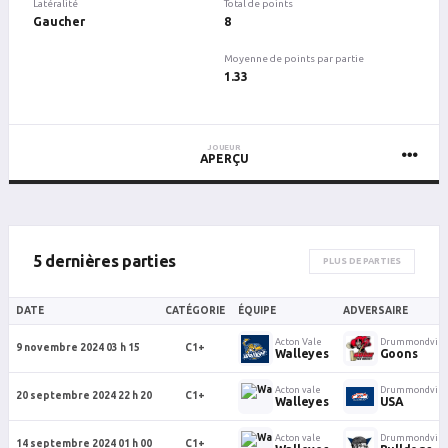
Latéralité
Total de points
Gaucher
8
Moyenne de points par partie
1.33
JOUEUR
APERÇU
5 dernières parties
PLUS DE PARTIES
DATE
CATÉGORIE
ÉQUIPE
ADVERSAIRE
Acton Vale
Drummondvill
9 novembre 2024 03 h 15
C1+
Walleyes
Goons
Acton vale
Drummondvill
20 septembre 2024 22 h 20
C1+
Walleyes
USA
Acton vale
Drummondvill
14 septembre 2024 01 h 00
C1+