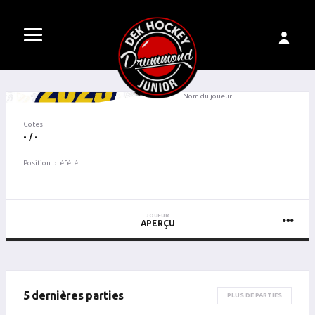
Nom du joueur
Cotes
- / -
Position préféré
JOUEUR
APERÇU
5 dernières parties
PLUS DE PARTIES