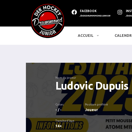
FACEBOOK
INS
/DEKDRUMMMONDJUNIOR
/DEK
ACCUEIL
CALENDR
Nom du joueur
Ludovic Dupuis
Cotes
Position préféré
- / -
Joueur
Tranche d'âge
14+