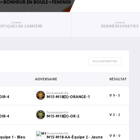
JOUEUR
JOUEUR
ISTIQUES EN CARRIÈRE
DERNIÈRES PARTIES
PLUS DE PARTIES
ADVERSAIRE
RÉSULTAT
B
Drummondville
V
9 - 5
2
OIR-4
M15-M18(D)-ORANGE-1
Drummondville
V
3 - 2
0
OIR-4
M15-M18(D)-OR-2
Drummondville
V
8 - 0
0
uipe 1 - Bleu
M15-M18-AA-Équipe 2 - Jaune