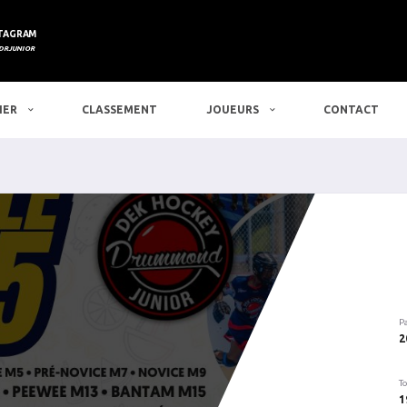
TAGRAM
DRJUNIOR
IER
CLASSEMENT
JOUEURS
CONTACT
P
2
To
1