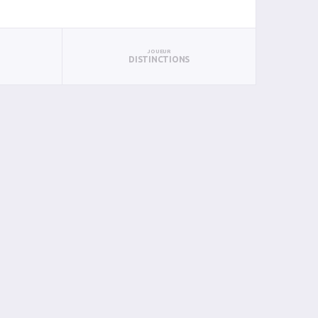
JOUEUR
DISTINCTIONS
P
PTS
PUN
BAN
PAN
BIN
PIN
1
3
0
0
0
0
0
0
0
0
0
0
0
0
1
1
5
0
0
0
0