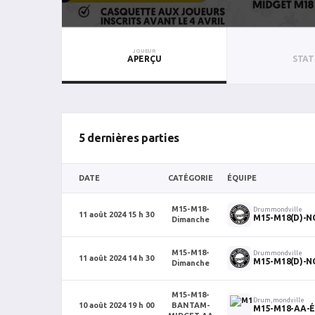
JOUEUR
APERÇU
STAT
5 dernières parties
DATE
CATÉGORIE
ÉQUIPE
M15-M18-
Drummondville
11 août 2024 15 h 30
M15-M18(D)-N
Dimanche
M15-M18-
Drummondville
11 août 2024 14 h 30
M15-M18(D)-N
Dimanche
M15-M18-
Drum,mondville
10 août 2024 19 h 00
BANTAM-
M15-M18-AA-Éq