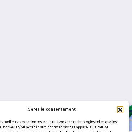
0
0
4
0
0
0
0
0
0
0
0
0
0
0
Gérer le consentement
les meilleures expériences, nous utilisons des technologies telles que les
 stocker et/ou accéder aux informations des appareils. Le fait de