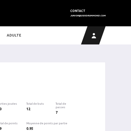
CONTACT
JUNIOR@DEKDRUMMOND.COM
ADULTE
arties jouées
Total de buts
Total de
passes
0
12
7
tal de points
Moyenne de points par partie
9
0.95