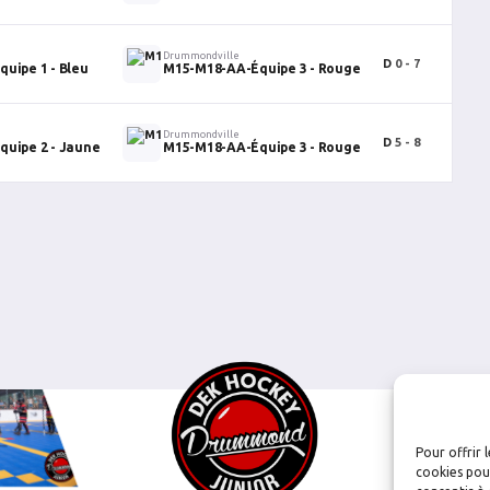
Drummondville
D
0 - 7
0
uipe 1 - Bleu
M15-M18-AA-Équipe 3 - Rouge
Drummondville
D
5 - 8
0
uipe 2 - Jaune
M15-M18-AA-Équipe 3 - Rouge
Pour offrir 
cookies pour