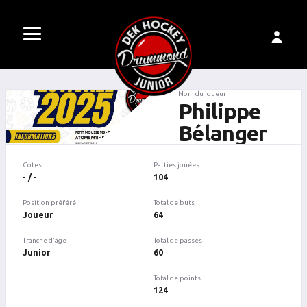
Nom du joueur
Philippe
Bélanger
Cotes
Parties jouées
- / -
104
Position préféré
Total de buts
Joueur
64
Tranche d'âge
Total de passes
Junior
60
Total de points
124