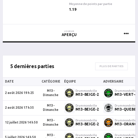
Moyenne de points par partie
1.19
JOUEUR
APERÇU
5 dernières parties
PLUS DE PARTIES
DATE
CATÉGORIE
ÉQUIPE
ADVERSAIRE
M13-
Drummondville
Drummondville
2 août 2026 19 h 25
M13-BEIGE-2
M13-VERT-4
Dimanche
M13-
Drummondville
Drummondville
2 août 2026 17 h 35
M13-BEIGE-2
M13-QUEBEC
Dimanche
M13-
Drummondville
Drummondville
12 juillet 2026 14 h 50
M13-BEIGE-2
M13-ORANG
Dimanche
M13-
Drummondville
Drummondville
5 juillet 2026 14 h 50