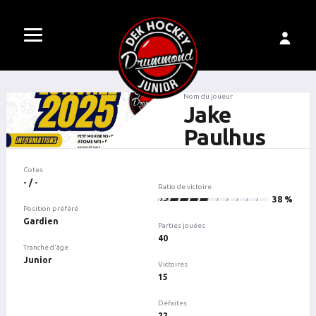
Nom du joueur
Jake
Paulhus
Cotes
- / -
Ratio de victoire
15
38 %
Position préféré
Gardien
Parties jouées
40
Tranche d'âge
Junior
Victoires
15
Défaites
22