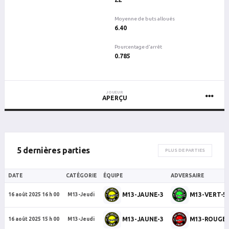
Moyenne de buts alloués
6.40
Pourcentage d'arrêt
0.785
JOUEUR
APERÇU
5 dernières parties
PLUS DE PARTIES
DATE
CATÉGORIE
ÉQUIPE
ADVERSAIRE
M13-JAUNE-3
M13-VERT-5
16 août 2025 16 h 00
M13-Jeudi
M13-JAUNE-3
M13-ROUGE-
16 août 2025 15 h 00
M13-Jeudi