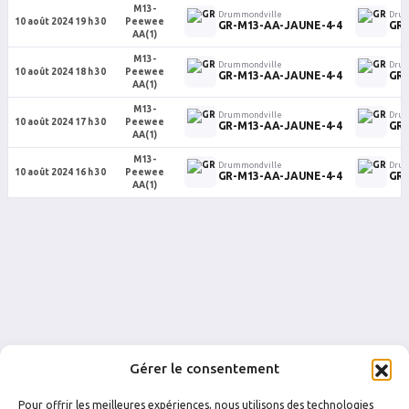
M13-
Drummondville
Drum
10 août 2024 19 h 30
Peewee
GR-M13-AA-JAUNE-4-4
GR-
AA(1)
M13-
Drummondville
Drum
10 août 2024 18 h 30
Peewee
GR-M13-AA-JAUNE-4-4
GR-
AA(1)
M13-
Drummondville
Drum
10 août 2024 17 h 30
Peewee
GR-M13-AA-JAUNE-4-4
GR-
AA(1)
M13-
Drummondville
Drum
10 août 2024 16 h 30
Peewee
GR-M13-AA-JAUNE-4-4
GR-
AA(1)
Gérer le consentement
Pour offrir les meilleures expériences, nous utilisons des technologies