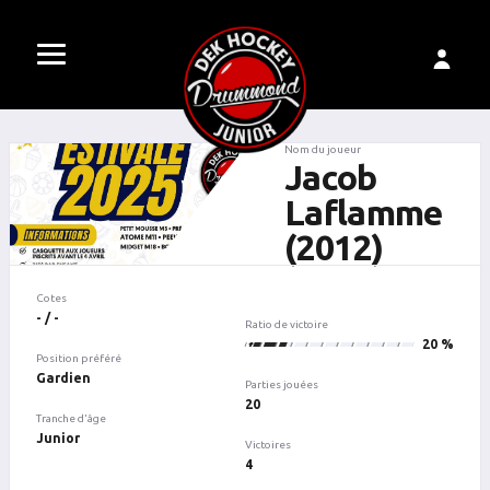
Nom du joueur
Jacob
Laflamme
(2012)
Cotes
- / -
Ratio de victoire
4
20 %
Position préféré
Gardien
Parties jouées
20
Tranche d'âge
Junior
Victoires
4